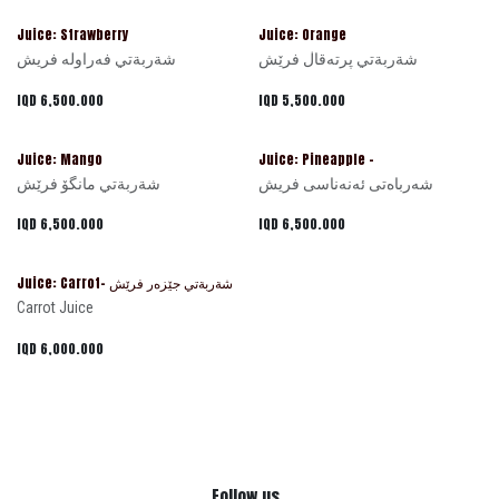
Juice: Strawberry
Juice: Orange
شةربةتي پرتەقاڵ فرێش
شةربةتي فەراولە فریش
IQD
6,500.000
IQD
5,500.000
Juice: Mango
Juice: Pineapple -
شەرباەتی ئەنەناسی فریش
شةربةتي مانگۆ فرێش
IQD
6,500.000
IQD
6,500.000
Juice: Carrot- شةربةتي جێزەر فرێش
Carrot Juice
IQD
6,000.000
Follow us