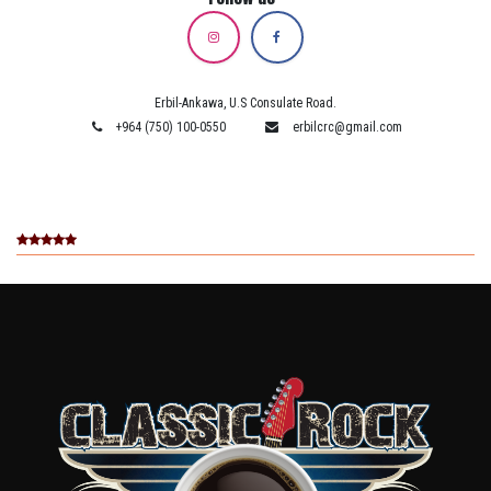
Erbil-Ankawa, U.S Consulate Road.
+964 (750) 100-0550
erbilcrc@gmail.com