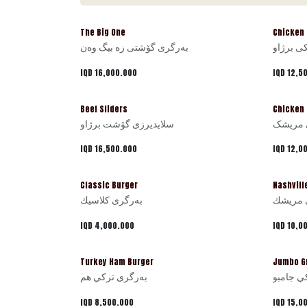
The Big One
Chicken 
ی برژاو
بەرگری گۆشتی زە بیگ وەن
IQD
16,000.000
IQD
12,5
Beef Sliders
Chicken
 مریشک
سلایدیرزی گۆشت برژاو
IQD
16,500.000
IQD
12,0
Classic Burger
Nashvill
 مريشك
بەرگری كلاسيك
IQD
4,000.000
IQD
10,0
Turkey Ham Burger
Jumbo Gr
 جامبو
بەرگری تركي هم
IQD
8,500.000
IQD
15,0