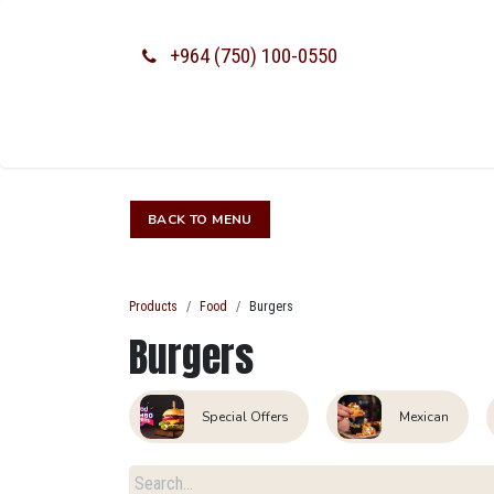
SKIP TO CONTENT
+964 (750) 100-0550
BACK TO M​​​​ENU​​​​
Products
Food
Burgers
Burgers
Special Offers
Mexican