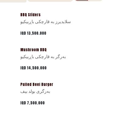
BBQ Sliders
سلایدیرز بە قارچکی باڕبیکیو
IQD
13,500.000
Mushroom BBQ
بەرگر بە قارچکی باڕبیکیو
IQD
14,500.000
Pulled Beef Burger
بەرگری بولد بيف
IQD
7,500.000