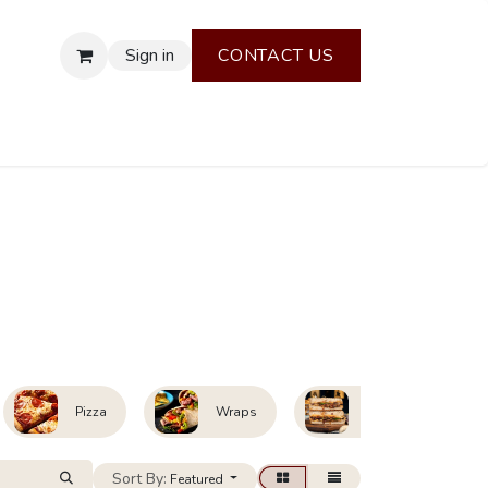
Sign in
CONTACT US
Pizza
Wraps
Paninos
Sort By:
Featured