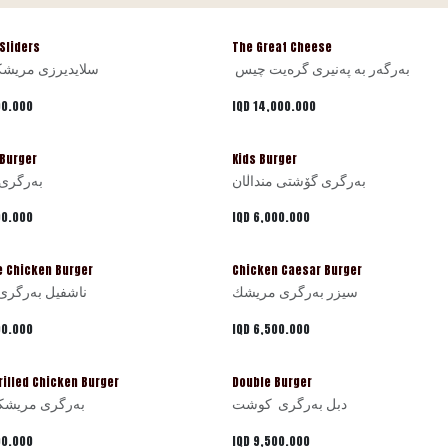
Sliders
The Great Cheese
بەرگەر بە پەنیری گرەیت چیس
سلایدیرزی مریشک
00.000
IQD
14,000.000
 Burger
Kids Burger
بەرگری گۆشتی منداڵان
بەرگری
00.000
IQD
6,000.000
e Chicken Burger
Chicken Caesar Burger
سيزر بەرگری مريشك
ناشفيل بەرگری
00.000
IQD
6,500.000
illed Chicken Burger
Double Burger
دبل بەرگری كوشت
بەرگری مريشكي
00.000
IQD
9,500.000