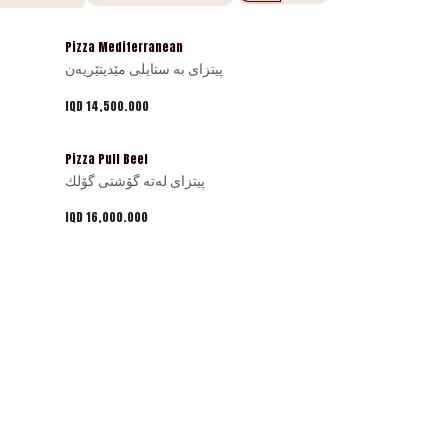
Pizza Mediterranean
پیتزای بە ستایڵی مێدیتێریەن
IQD
14,500.000
Pizza Pull Beef
پیتزای لەتە گۆشتی گۆلك
IQD
16,000.000