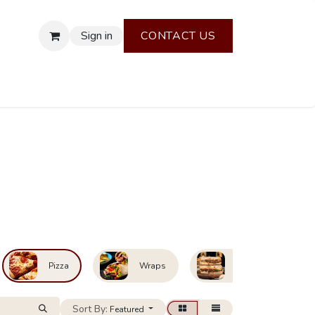
Sign in
CONTACT US
Pizza
Wraps
Paninos
Sort By:
Featured