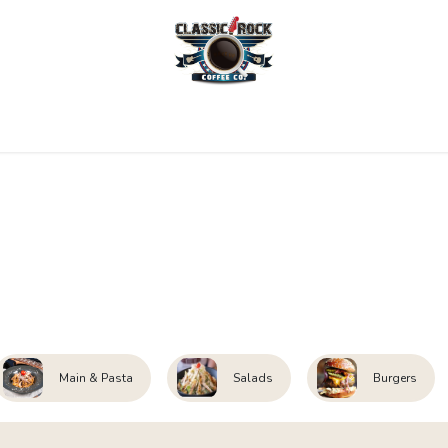
Home
Menu
Coffee
Locations
New Menu
Main & Pasta
Salads
Burgers