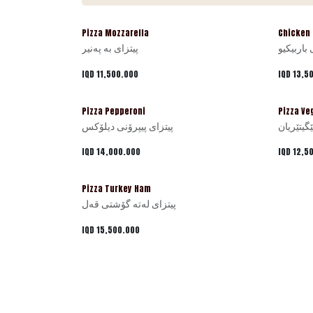
Pizza Mozzarella
Chicken 
باربیکیو
پیتزای بە پەنیر
IQD
11,500.000
IQD
13,5
Pizza Pepperoni
Pizza Ve
گیتێریان
پیتزای پیپرۆنی دیلۆکس
IQD
14,000.000
IQD
12,5
Pizza Turkey Ham
پیتزای لەتە گۆشتی قەل
IQD
15,500.000