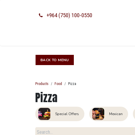
SKIP TO CONTENT
+964 (750) 100-0550
BACK TO M​​​​ENU​​​​
Products
Food
Pizza
Pizza
Special Offers
Mexican